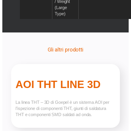
/ Weight
(Large
Type)
Gli altri prodotti
AOI THT LINE 3D
La linea THT – 3D di Goepel è un sistema AOI per
l’ispezione di componenti THT, giunti di saldatura
THT e componenti SMD saldati ad onda.