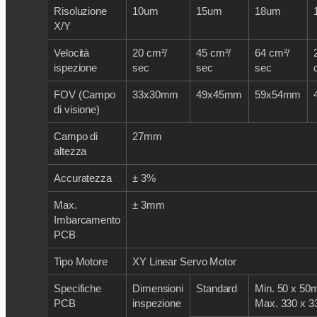
Risoluzione
10um
15um
18um
X/Y
Velocità
20 cm²/
45 cm²/
64 cm²/
ispezione
sec
sec
sec
FOV (Campo
33x30mm
49x45mm
59x54mm
di visione)
Campo di
27mm
altezza
Accuratezza
± 3%
Max.
± 3mm
Imbarcamento
PCB
Tipo Motore
XY Linear Servo Motor
Specifiche
Dimensioni
Standard
Min. 50 x 5
PCB
inspezione
Max. 330 x 