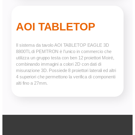
AOI TABLETOP
Il sistema da tavolo AOI TABLETOP EAGLE 3D
8800TL di PEMTRON è l’unico in commercio che
utilizza un gruppo testa con ben 12 proiettori Moiré,
combinando immagini a colori 2D con dati di
misurazione 3D. Possiede 8 proiettori laterali ed altri
4 superiori che permettono la verifica di componenti
alti fino a 27mm.