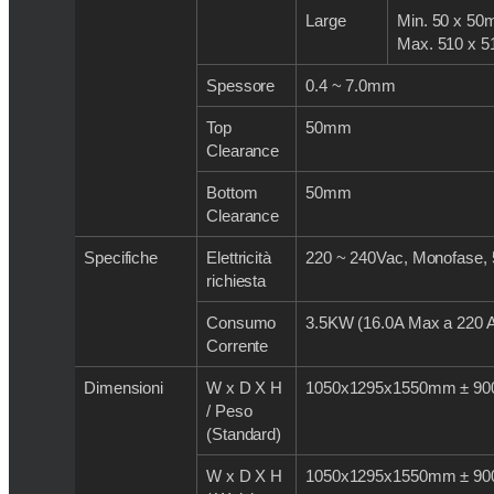
Large
Min. 50 x 5
Max. 510 x 
Spessore
0.4 ~ 7.0mm
Top
50mm
Clearance
Bottom
50mm
Clearance
Specifiche
Elettricità
220 ~ 240Vac, Monofase,
richiesta
Consumo
3.5KW (16.0A Max a 220 
Corrente
Dimensioni
W x D X H
1050x1295x1550mm ± 90
/ Peso
(Standard)
W x D X H
1050x1295x1550mm ± 90