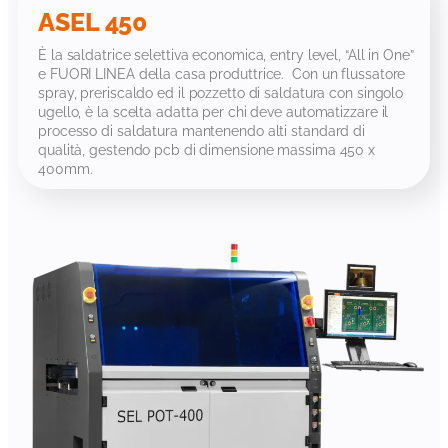
ASEL 450
È la saldatrice selettiva economica, entry level, “All in One”
e FUORI LINEA della casa produttrice. Con un flussatore
spray, preriscaldo ed il pozzetto di saldatura con singolo
ugello, è la scelta adatta per chi deve automatizzare il
processo di saldatura mantenendo alti standard di
qualità, gestendo pcb di dimensione massima 450 x
400mm.