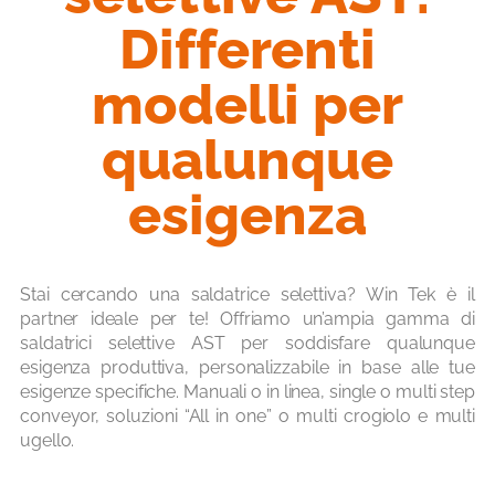
Differenti
modelli per
qualunque
esigenza
Stai cercando una
saldatrice selettiva
?
Win
Tek è il
partner ideale per te! Offriamo un’ampia gamma di
saldatrici selettive AST per soddisfare qualunque
esigenza produttiva
,
personalizzabil
e
in base alle tue
esigenze specifiche.
Manuali o in linea, single o
multi step
conveyor
, soluzioni “
All
in one” o
multi crogiolo
e
multi
ugello
.