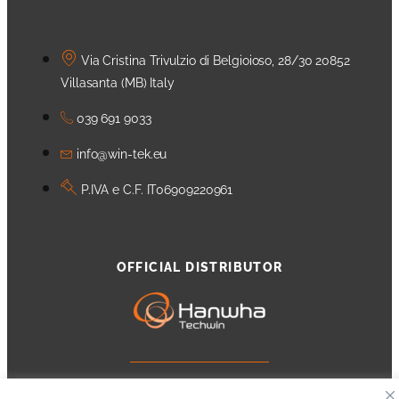
Via Cristina Trivulzio di Belgioioso, 28/30 20852
Villasanta (MB) Italy
039 691 9033
info@win-tek.eu
P.IVA e C.F. IT06909220961
OFFICIAL DISTRIBUTOR