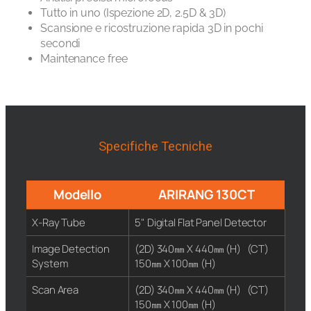
Tutto in uno (Ispezione 2D, 2.5D & 3D)
Scansione e ricostruzione rapida 3D in pochi
secondi
Maintenance free
Specifiche Tecniche
Modello
ARIRANG 130CT
X-Ray Tube
5" Digital Flat Panel Detector
Image Detection
(2D) 340㎜ X 440㎜ (H) (CT)
System
150㎜ X 100㎜ (H)
Scan Area
(2D) 340㎜ X 440㎜ (H) (CT)
150㎜ X 100㎜ (H)