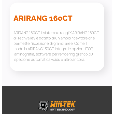
ARIRANG 160CT
ARIRANG 160CT Il sistema a raggi X ARIRANG 160CT
di Techvalley è dotato di un ampio ricevitore che
permette l’ispezione di grandi aree. Come il
modello ARIRANG 130CT integra le opzioni iTOP,
laminografia, software per rendering grafico 3D,
ispezione automatica voids e altro ancora.