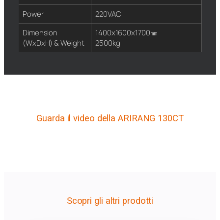
Power
220VAC
Dimension
1400x1600x1700㎜
(WxDxH) & Weight
2500kg
Guarda il video della ARIRANG 130CT
Scopri gli altri prodotti