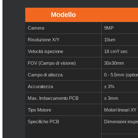
Modello
Camera
9MP
Risoluzione X/Y
10um
Velocità ispezione
18 cm²/ sec
FOV (Campo di visione)
30x30mm
Campo di altezza
0 - 5.5mm (opti
Accuratezza
± 3%
Max. Imbarcamento PCB
± 3mm
Tipo Motore
Motori lineari XY
Specifiche PCB
Dimensioni insp