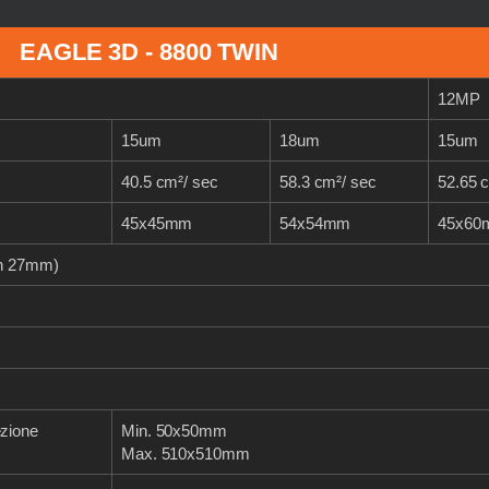
EAGLE 3D - 8800 TWIN
12MP
15um
18um
15um
40.5 cm²/ sec
58.3 cm²/ sec
52.65 
45x45mm
54x54mm
45x60
on 27mm)
ezione
Min. 50x50mm
Max. 510x510mm