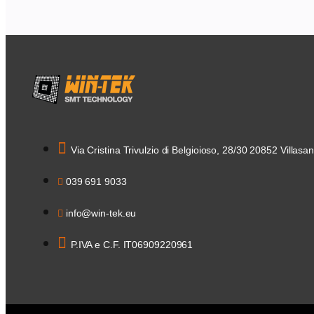
Via Cristina Trivulzio di Belgioioso, 28/30 20852 Villasan
039 691 9033
info@win-tek.eu
P.IVA e C.F. IT06909220961