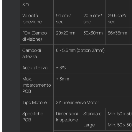
X/Y
Velocità
9.1 cm²/
20.5 cm²/
29.5 cm²/
ispezione
sec
sec
sec
FOV (Campo
20x20mm
30x30mm
36x36mm
di visione)
Campo di
0 - 5.5mm (option 27mm)
altezza
Accuratezza
± 3%
Max.
± 3mm
Imbarcamento
PCB
Tipo Motore
XY Linear Servo Motor
Specifiche
Dimensioni
Standard
Min. 50 x 
PCB
Inspezione
Large
Min. 50 x 5