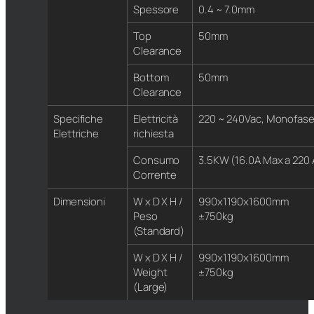
Spessore
0.4 ~ 7.0mm
Top
50mm
Clearance
Bottom
50mm
Clearance
Specifiche
Elettricità
220 ~ 240Vac, Monofa
Elettriche
richiesta
Consumo
3.5KW (16.0A Max a 220 
Corrente
Dimensioni
W x D X H /
990x1190x1600mm
Peso
±750kg
(Standard)
W x D X H /
990x1190x1600mm
Weight
±750kg
(Large)