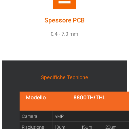
Spessore PCB
0.4 - 7.0 mm
Specifiche Tecniche
Modello
8800TH/THL
Camera
4MP
Risoluzione
10um
15um
20um