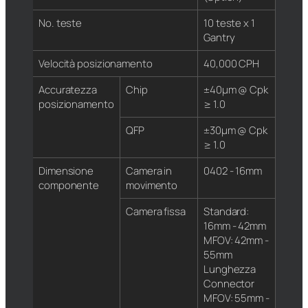
No. teste
10 teste x 1
Gantry
Velocità posizionamento
40,000 CPH
Accuratezza
Chip
±40μm @ Cpk
posizionamento
≥ 1.0
QFP
±30μm @ Cpk
≥ 1.0
Dimensione
Camera in
0402 - 16mm
componente
movimento
Camera fissa
Standard:
16mm - 42mm
MFOV: 42mm -
55mm
Lunghezza
Connector
MFOV: 55mm -