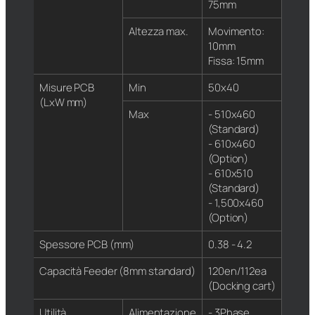
75mm
Altezza max.
Movimento:
10mm
Fissa: 15mm
Misure PCB
Min
50x40
(LxW mm)
Max
- 510x460
(Standard)
- 610x460
(Option)
- 610x510
(Standard)
- 1,500x460
(Option)
Spessore PCB (mm)
0.38 - 4.2
Capacità Feeder (8mm standard)
120en/112ea
(Docking cart)
Utilità
Alimentazione
- 3Phase