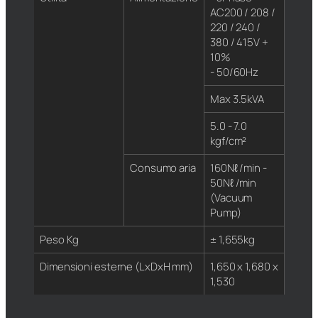
AC200 / 208 /
220 / 240 /
380 / 415V +
10%
- 50/60Hz
Max 3.5kVA
5.0 - 7.0
kgf/cm²
Consumo aria
160Nℓ /min -
50Nℓ /min
(Vacuum
Pump)
Peso Kg
± 1,655kg
Dimensioni esterne (LxDxH mm)
1,650 x 1,680 x
1,530