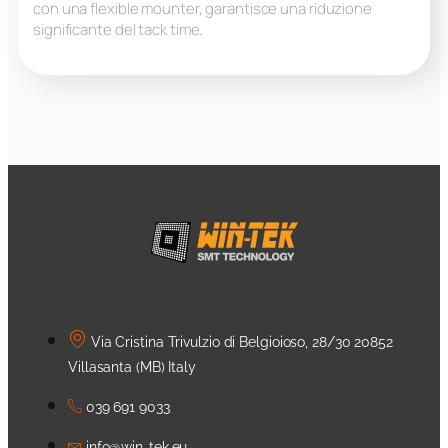
con una flexible mounter, garantisce una riduzione
significante del tack time.
Via Cristina Trivulzio di Belgioioso, 28/30 20852
Villasanta (MB) Italy
039 691 9033
info@win-tek.eu