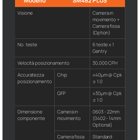
Modello
SM482 PLUS
Visione
Camera in
movimento +
Camera fissa
(Option)
No. teste
6 teste x 1
Gantry
Velocità posizionamento
30,000 CPH
Accuratezza
Chip
±40μm @ Cpk
posizionamento
≥ 1.0
QFP
±30μm @ Cpk
≥ 1.0
Dimensione
Camera in
0603 - 22mm
componente
movimento
(0402 - 14mm
Optional)
Camera fissa
Standard: