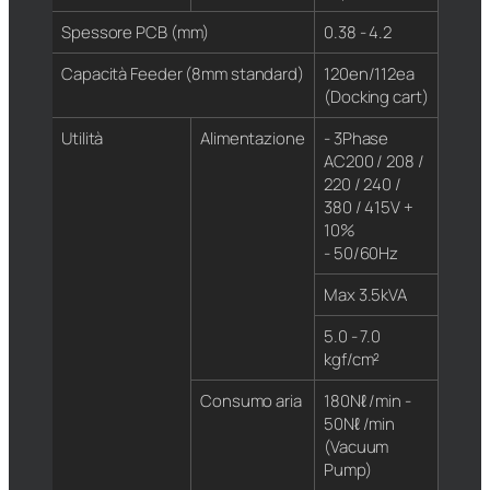
Spessore PCB (mm)
0.38 - 4.2
Capacità Feeder (8mm standard)
120en/112ea
(Docking cart)
Utilità
Alimentazione
- 3Phase
AC200 / 208 /
220 / 240 /
380 / 415V +
10%
- 50/60Hz
Max 3.5kVA
5.0 - 7.0
kgf/cm²
Consumo aria
180Nℓ /min -
50Nℓ /min
(Vacuum
Pump)