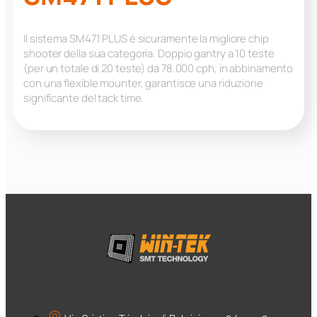
Il sistema SM471 PLUS è sicuramente la migliore chip
shooter della sua categoria. Doppio gantry a 10 teste
(per un totale di 20 teste) da 78.000 cph, in abbinamento
con una flexible mounter, garantisce una riduzione
significante del tack time.