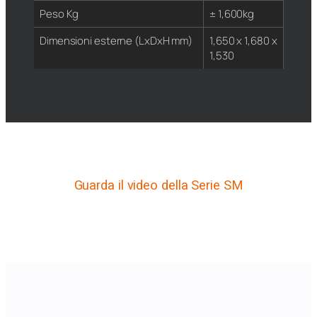
Peso Kg
± 1,600kg
Dimensioni esterne (LxDxH mm)
1,650 x 1,680 x
1,530
Guarda il video della Serie SM