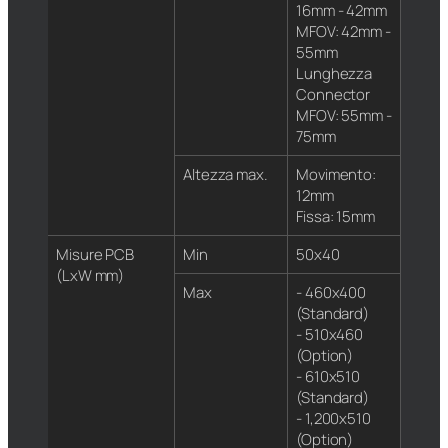
16mm - 42mm
MFOV: 42mm -
55mm
Lunghezza
Connector
MFOV: 55mm -
75mm
Altezza max.
Movimento:
12mm
Fissa: 15mm
Misure PCB
Min
50x40
(LxW mm)
Max
- 460x400
(Standard)
- 510x460
(Option)
- 610x510
(Standard)
- 1,200x510
(Option)