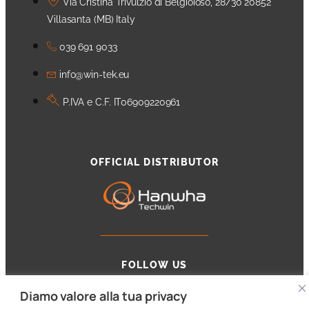
Via Cristina Trivulzio di Belgioioso, 28/30 20852
Villasanta (MB) Italy
039 691 9033
info@win-tek.eu
P.IVA e C.F. IT06909220961
OFFICIAL DISTRIBUTOR
FOLLOW US
Diamo valore alla tua privacy